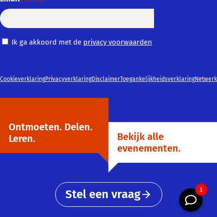
Privacy
Ik ga akkoord met de
privacy voorwaarden
Voorwaarden
(Vereist)
Cookieverklaring
Privacyverklaring
Disclaimer
Toegankelijkheidsverklaring
Netwerk
Ontmoeten. Delen.
Bekijk alle
Leren.
evenementen.
Stel een vraag