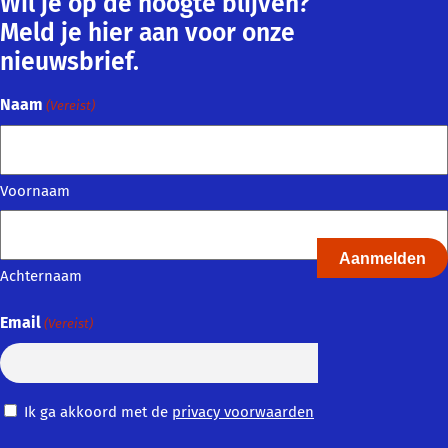
Wil je op de hoogte blijven?
Meld je hier aan voor onze
nieuwsbrief.
Naam
(Vereist)
Voornaam
Achternaam
Email
(Vereist)
Privacy
Ik ga akkoord met de
privacy voorwaarden
Voorwaarden