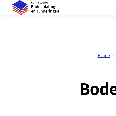
Home
Bode