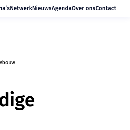
ma’s
Netwerk
Nieuws
Agenda
Over ons
Contact
uwbouw
dige