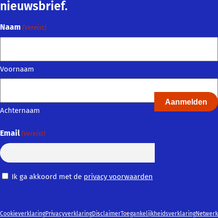
nieuwsbrief.
Naam
(Vereist)
Voornaam
Achternaam
Email
(Vereist)
Privacy
Ik ga akkoord met de
privacy voorwaarden
Voorwaarden
(Vereist)
Cookieverklaring
Privacyverklaring
Disclaimer
Toegankelijkheidsverklaring
Netwerk