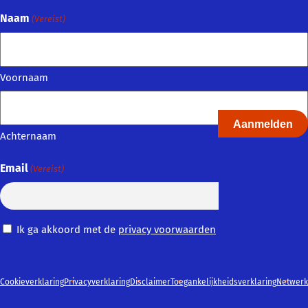
Naam
(Vereist)
Voornaam
Achternaam
Email
(Vereist)
Privacy
Ik ga akkoord met de
privacy voorwaarden
Voorwaarden
(Vereist)
Cookieverklaring
Privacyverklaring
Disclaimer
Toegankelijkheidsverklaring
Netwerk