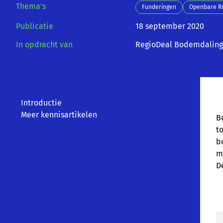
Thema's
Funderingen
Openbare R
Publicatie
18 september 2020
In opdracht van
RegioDeal Bodemdaling
Introductie
Meer kennisartikelen
B
t
b
m
D