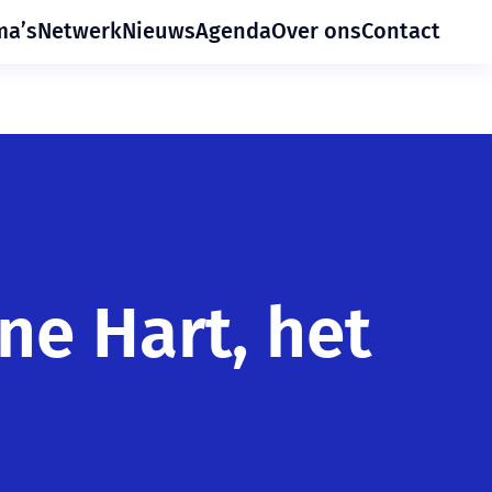
ma’s
Netwerk
Nieuws
Agenda
Over ons
Contact
e Hart, het