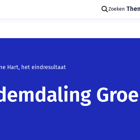
The
Zoeken
e Hart, het eindresultaat
Skip navigatie
demdaling Groen