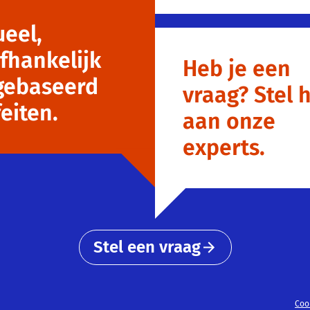
ueel,
fhankelijk
Heb je een
gebaseerd
vraag? Stel
eiten.
aan onze
experts.
Stel een vraag
Coo