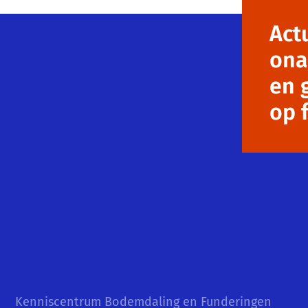
Act
ona
en 
op f
Kenniscentrum Bodemdaling en Funderingen