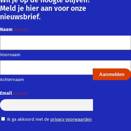
Wil je op de hoogte blijven?
Meld je hier aan voor onze
nieuwsbrief.
Naam
(Vereist)
Voornaam
Achternaam
Email
(Vereist)
Privacy
Ik ga akkoord met de
privacy voorwaarden
Voorwaarden