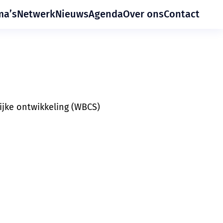
ma’s
Netwerk
Nieuws
Agenda
Over ons
Contact
ijke ontwikkeling (WBCS)