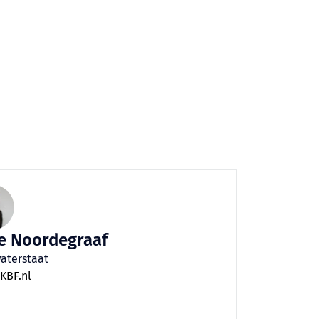
he Noordegraaf
waterstaat
KBF.nl