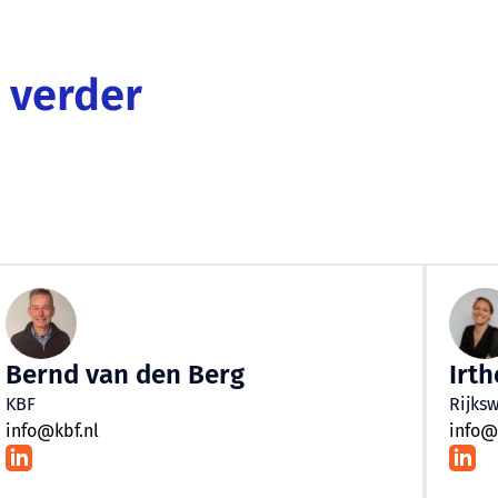
 verder
Bernd van den Berg
Irt
KBF
Rijks
info@kbf.nl
info@