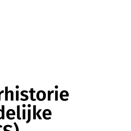
historie
delijke