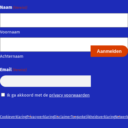
Naam
(Vereist)
Voornaam
Achternaam
Email
(Vereist)
Privacy
Ik ga akkoord met de
privacy voorwaarden
Voorwaarden
(Vereist)
Cookieverklaring
Privacyverklaring
Disclaimer
Toegankelijkheidsverklaring
Netwerk