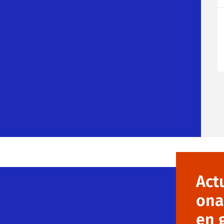
Act
ona
en 