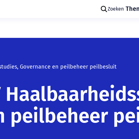
The
Zoeken
udies, Governance en peilbeheer peilbesluit
Skip navigatie
Haalbaarheidss
 peilbeheer pei