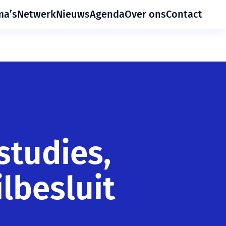
ma’s
Netwerk
Nieuws
Agenda
Over ons
Contact
tudies,
lbesluit