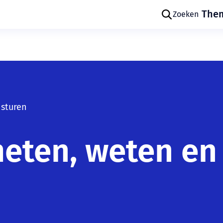
The
Zoeken
 sturen
Skip navigatie
eten, weten en