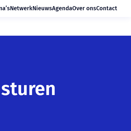
ma’s
Netwerk
Nieuws
Agenda
Over ons
Contact
 sturen