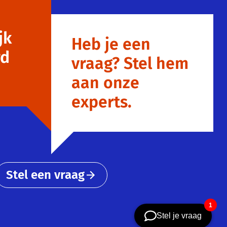
jk
Heb je een
rd
vraag? Stel hem
aan onze
experts.
Stel een vraag