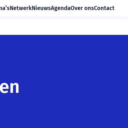
ma’s
Netwerk
Nieuws
Agenda
Over ons
Contact
gen