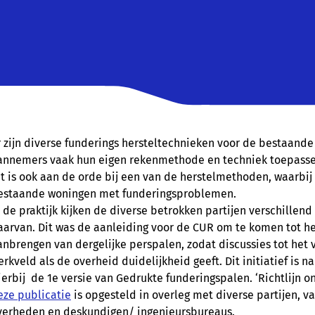
r zijn diverse funderings hersteltechnieken voor de bestaand
annemers vaak hun eigen rekenmethode en techniek toepasse
it is ook aan de orde bij een van de herstelmethoden, waar
estaande woningen met funderingsproblemen.
n de praktijk kijken de diverse betrokken partijen verschille
aarvan. Dit was de aanleiding voor de CUR om te komen tot het 
anbrengen van dergelijke perspalen, zodat discussies tot het 
erkveld als de overheid duidelijkheid geeft. Dit initiatief is
ierbij de 1e versie van Gedrukte funderingspalen. ‘Richtlijn on
eze publicatie
is opgesteld in overleg met diverse partijen, v
verheden en deskundigen/ ingenieursbureaus.