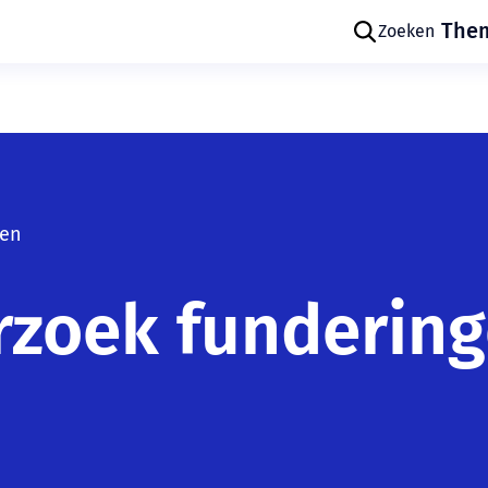
The
Zoeken
gen
Skip navigatie
erzoek funderin