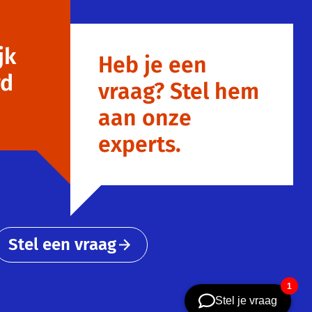
jk
Heb je een
rd
vraag? Stel hem
aan onze
experts.
Stel een vraag