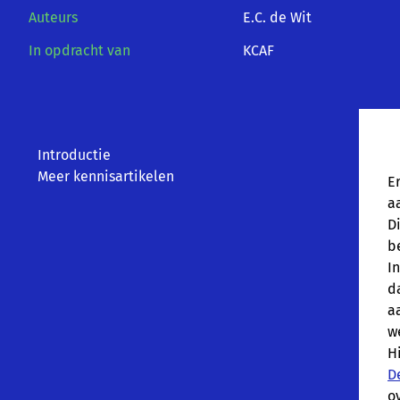
Auteurs
E.C. de Wit
In opdracht van
KCAF
Introductie
Meer kennisartikelen
E
a
D
b
I
d
a
w
H
D
o